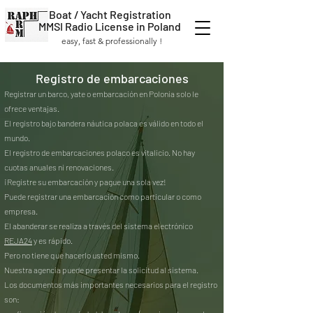
Boat / Yacht Registration
MMSI Radio License in Poland
easy, fast & professionally !
Registro de embarcaciones
Registrar un barco, yate o embarcación en Polonia solo le
ofrece ventajas.
El registro bajo bandera náutica polaca es válido en todo el
mundo.
El registro de embarcaciones polaco es vitalicio. No hay
cuotas anuales ni renovaciones.
¡Registre su embarcación y pague una sola vez!
Puede registrar una embarcación como particular o como
empresa.
El abanderar se realiza a través del sistema electrónico
REJA24
y es rápido.
Pero no tiene que hacerlo usted mismo.
Nuestra agencia puede presentar la solicitud al sistema.
Los documentos más importantes necesarios para el registro
son: