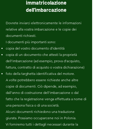
immatricolazione
dell'imbarcazione
Dovrete inviarci elettronicamente le informazioni
relative alla vostra imbarcazione e le copie dei
documenti richiesti.
I documenti più importanti sono:
copia del vostro documento d'identità
copia di un documento che attesti la proprietà
dell'imbarcazione (ad esempio, prova d'acquisto,
fattura, contratto di acquisto o vostra dichiarazione)
foto della targhetta identificativa del motore
.
A volte potrebbero essere richieste anche altre
copie di documenti. Ciò dipende, ad esempio,
dall'anno di costruzione dell'imbarcazione o dal
fatto che la registrazione venga effettuata a nome di
una persona fisica o di una società.
Alcuni documenti richiedono una traduzione
giurata. Possiamo occuparcene noi in Polonia.
Vi forniremo tutti i dettagli necessari durante la