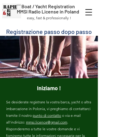
Boat / Yacht Registration
MMSI Radio License in Poland
easy, fast & professionally !
Registrazione passo dopo passo
Iniziamo !
Se desiderate registrare la vostra barca, yacht o altra
imbarcazione in Polonia, vi preghiamo di contattarci
tramite il nostro
punto di contatto
o via e-mail
all'indirizzo:
mmsi.licence@gmail.com
.
Risponderemo a tutte le vostre domande e vi
forniremo tutte le informazioni necessarie per la