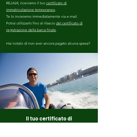
REJA24, riceviamo il tuo
certificato di
immatricolazione temporaneo
.
Te lo invieremo immediatamente via e-mail.
Potrai utilizzarlo fino al rilascio
del certificato di
registrazione della barca finale
.
Hai notato di non aver ancora pagato alcuna spesa?
Il tuo certificato di
immatricolazione definitivo
dell'imbarcazione